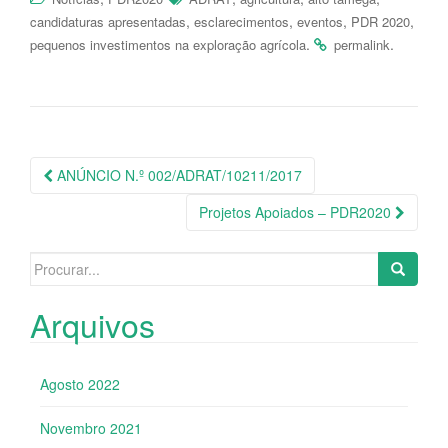
,
,
,
,
candidaturas apresentadas
esclarecimentos
eventos
PDR 2020
.
.
pequenos investimentos na exploração agrícola
permalink
ANÚNCIO N.º 002/ADRAT/10211/2017
Navegação da Postagem
Projetos Apoiados – PDR2020
Search for:
Arquivos
Agosto 2022
Novembro 2021