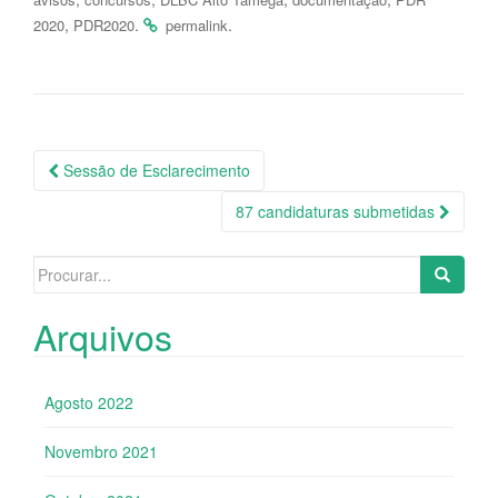
,
.
.
2020
PDR2020
permalink
Sessão de Esclarecimento
Navegação da Postagem
87 candidaturas submetidas
Search for:
Arquivos
Agosto 2022
Novembro 2021