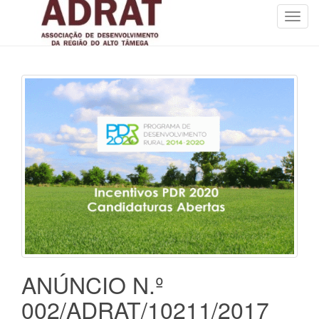
T
o
g
g
l
e
n
a
v
i
g
a
t
i
o
n
ANÚNCIO N.º
002/ADRAT/10211/2017