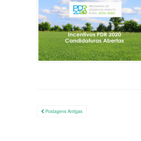
Postagens Antigas
Navegação das Postagen